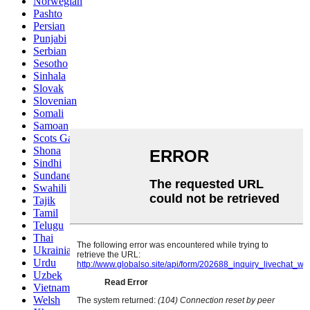
Norwegian
Pashto
Persian
Punjabi
Serbian
Sesotho
Sinhala
Slovak
Slovenian
Somali
Samoan
Scots Gaelic
Shona
Sindhi
Sundanese
Swahili
Tajik
Tamil
Telugu
Thai
Ukrainian
Urdu
Uzbek
Vietnamese
Welsh