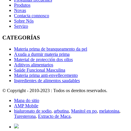
Produtos
Novas
Contacta connosco
Sobre Nós
Servizo
CATEGORÍAS
Materia prima de branqueamento da pel
Axuda a durmir materia prima
Material de protección dos ollos
Aditivos alimentarios
Saúde Funcional Masculina
Materia prima anti-envellecemento
Ingredientes de alimentos saudables
© Copyright - 2010-2023 : Todos os dereitos reservados.
Mapa do sitio
AMP Mobile
hialuronato de sodio
,
arbutina
,
Manitol en po
,
melatonina
,
Turesterona
,
Extracto de Maca
,