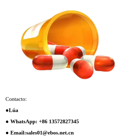
Contacto:
●
Lúa
● WhatsApp: +86 13572827345
● Email:sales01@ebos.net.cn