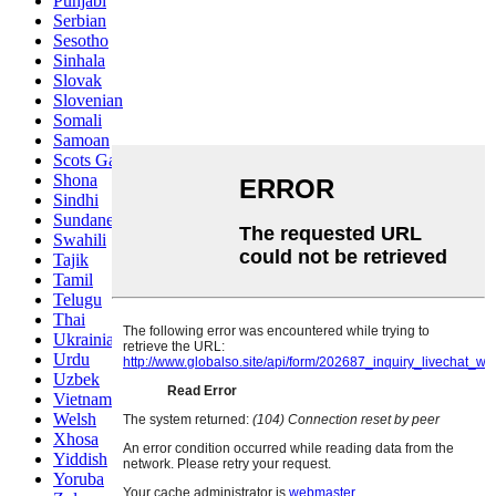
Punjabi
Serbian
Sesotho
Sinhala
Slovak
Slovenian
Somali
Samoan
Scots Gaelic
Shona
Sindhi
Sundanese
Swahili
Tajik
Tamil
Telugu
Thai
Ukrainian
Urdu
Uzbek
Vietnamese
Welsh
Xhosa
Yiddish
Yoruba