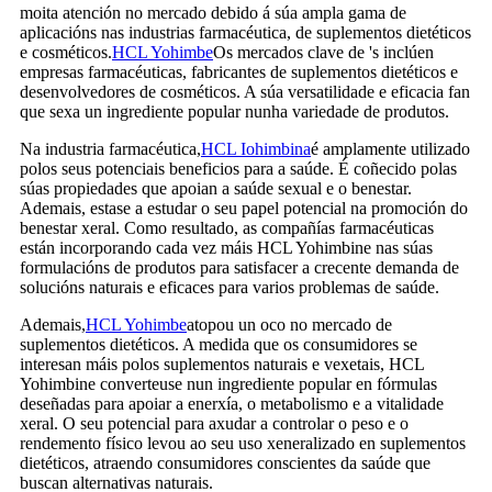
moita atención no mercado debido á súa ampla gama de
aplicacións nas industrias farmacéutica, de suplementos dietéticos
e cosméticos.
HCL Yohimbe
Os mercados clave de 's inclúen
empresas farmacéuticas, fabricantes de suplementos dietéticos e
desenvolvedores de cosméticos. A súa versatilidade e eficacia fan
que sexa un ingrediente popular nunha variedade de produtos.
Na industria farmacéutica,
HCL Iohimbina
é amplamente utilizado
polos seus potenciais beneficios para a saúde. É coñecido polas
súas propiedades que apoian a saúde sexual e o benestar.
Ademais, estase a estudar o seu papel potencial na promoción do
benestar xeral. Como resultado, as compañías farmacéuticas
están incorporando cada vez máis HCL Yohimbine nas súas
formulacións de produtos para satisfacer a crecente demanda de
solucións naturais e eficaces para varios problemas de saúde.
Ademais,
HCL Yohimbe
atopou un oco no mercado de
suplementos dietéticos. A medida que os consumidores se
interesan máis polos suplementos naturais e vexetais, HCL
Yohimbine converteuse nun ingrediente popular en fórmulas
deseñadas para apoiar a enerxía, o metabolismo e a vitalidade
xeral. O seu potencial para axudar a controlar o peso e o
rendemento físico levou ao seu uso xeneralizado en suplementos
dietéticos, atraendo consumidores conscientes da saúde que
buscan alternativas naturais.