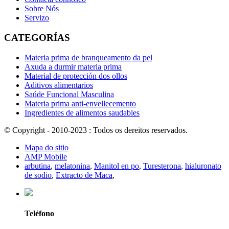
Sobre Nós
Servizo
CATEGORÍAS
Materia prima de branqueamento da pel
Axuda a durmir materia prima
Material de protección dos ollos
Aditivos alimentarios
Saúde Funcional Masculina
Materia prima anti-envellecemento
Ingredientes de alimentos saudables
© Copyright - 2010-2023 : Todos os dereitos reservados.
Mapa do sitio
AMP Mobile
arbutina
,
melatonina
,
Manitol en po
,
Turesterona
,
hialuronato
de sodio
,
Extracto de Maca
,
Teléfono