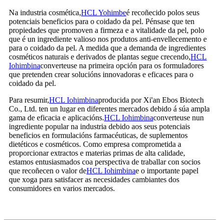
Na industria cosmética,
HCL Yohimbe
é recoñecido polos seus
potenciais beneficios para o coidado da pel. Pénsase que ten
propiedades que promoven a firmeza e a vitalidade da pel, polo
que é un ingrediente valioso nos produtos anti-envellecemento e
para o coidado da pel. A medida que a demanda de ingredientes
cosméticos naturais e derivados de plantas segue crecendo,
HCL
Iohimbina
converteuse na primeira opción para os formuladores
que pretenden crear solucións innovadoras e eficaces para o
coidado da pel.
Para resumir,
HCL Iohimbina
producida por Xi'an Ebos Biotech
Co., Ltd. ten un lugar en diferentes mercados debido á súa ampla
gama de eficacia e aplicacións.
HCL Iohimbina
converteuse nun
ingrediente popular na industria debido aos seus potenciais
beneficios en formulacións farmacéuticas, de suplementos
dietéticos e cosméticos. Como empresa comprometida a
proporcionar extractos e materias primas de alta calidade,
estamos entusiasmados coa perspectiva de traballar con socios
que recoñecen o valor de
HCL Iohimbina
e o importante papel
que xoga para satisfacer as necesidades cambiantes dos
consumidores en varios mercados.