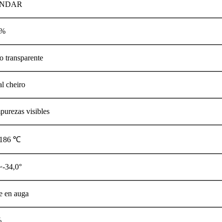
ÁNDAR
 %
o transparente
l cheiro
purezas visibles
 186 ℃
~-34,0°
e en auga
%