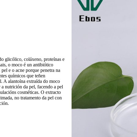
o glicólico, coláxeno, proteínas e
ais, o moco é un antibiótico
a pel e o acne porque penetra na
entes químicos que teñen
l. A alantoína extraída do moco
a nutrición da pel, facendo a pel
mulacións cosméticas. O extracto
eimada, no tratamento da pel con
ción.