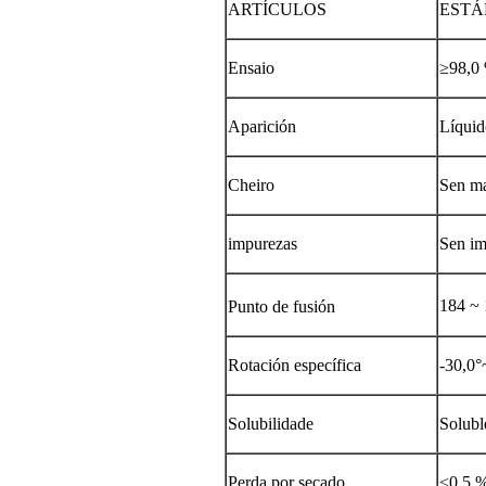
ARTÍCULOS
EST
Ensaio
≥98,0
Aparición
Líquid
Cheiro
Sen ma
impurezas
Sen im
184 ~
Punto de fusión
Rotación específica
-30,0°
Solubilidade
Solubl
Perda por secado
≤0,5 