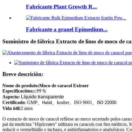
Fabricante Plant Growth R...
Fabricante a granel Epimedium...
Suministro de fábrica Extracto de limo de moco de car
Breve descrición:
Nome do produto:
Moco de caracol
Extraer
Especificacións:
≥
99 %
Aspecto:
Líquido transparente
Certificado
: GMP
、
、
kosher
、
ISO 9001
、
Halal
ISO 22000
Vida útil
2 anos
:
O extracto de moco de caracol refírese ao moco secretado polos caraco
pai da medicina "Hipócrates" utilizara os caracois con fins médicos. M
reducir o vermelhidão e inchazo, e antiinflamatorios e analxésicos. Co 