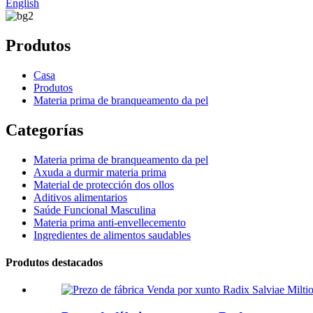
English
Produtos
Casa
Produtos
Materia prima de branqueamento da pel
Categorías
Materia prima de branqueamento da pel
Axuda a durmir materia prima
Material de protección dos ollos
Aditivos alimentarios
Saúde Funcional Masculina
Materia prima anti-envellecemento
Ingredientes de alimentos saudables
Produtos destacados