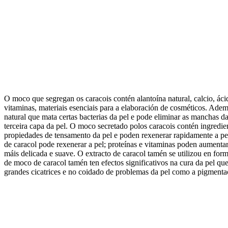
O moco que segregan os caracois contén alantoína natural, calcio, ácid
vitaminas, materiais esenciais para a elaboración de cosméticos. Adem
natural que mata certas bacterias da pel e pode eliminar as manchas d
terceira capa da pel. O moco secretado polos caracois contén ingredi
propiedades de tensamento da pel e poden rexenerar rapidamente a pe
de caracol pode rexenerar a pel; proteínas e vitaminas poden aumentar 
máis delicada e suave. O extracto de caracol tamén se utilizou en for
de moco de caracol tamén ten efectos significativos na cura da pel qu
grandes cicatrices e no coidado de problemas da pel como a pigmenta