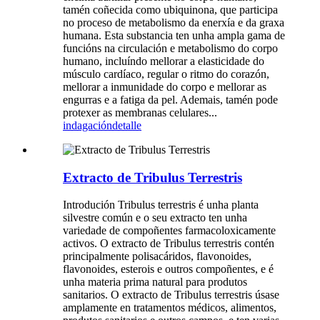
tamén coñecida como ubiquinona, que participa
no proceso de metabolismo da enerxía e da graxa
humana. Esta substancia ten unha ampla gama de
funcións na circulación e metabolismo do corpo
humano, incluíndo mellorar a elasticidade do
músculo cardíaco, regular o ritmo do corazón,
mellorar a inmunidade do corpo e mellorar as
engurras e a fatiga da pel. Ademais, tamén pode
protexer as membranas celulares...
indagación
detalle
Extracto de Tribulus Terrestris
Introdución Tribulus terrestris é unha planta
silvestre común e o seu extracto ten unha
variedade de compoñentes farmacoloxicamente
activos. O extracto de Tribulus terrestris contén
principalmente polisacáridos, flavonoides,
flavonoides, esterois e outros compoñentes, e é
unha materia prima natural para produtos
sanitarios. O extracto de Tribulus terrestris úsase
amplamente en tratamentos médicos, alimentos,