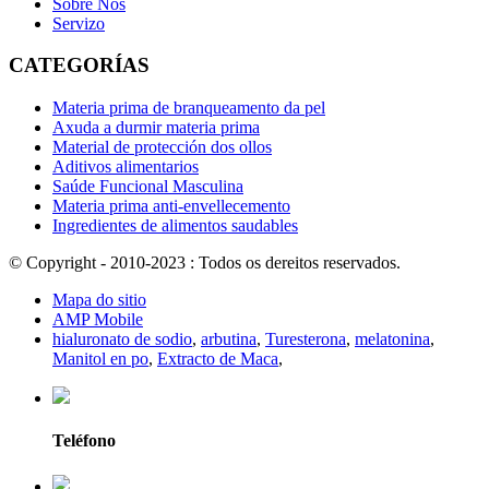
Sobre Nós
Servizo
CATEGORÍAS
Materia prima de branqueamento da pel
Axuda a durmir materia prima
Material de protección dos ollos
Aditivos alimentarios
Saúde Funcional Masculina
Materia prima anti-envellecemento
Ingredientes de alimentos saudables
© Copyright - 2010-2023 : Todos os dereitos reservados.
Mapa do sitio
AMP Mobile
hialuronato de sodio
,
arbutina
,
Turesterona
,
melatonina
,
Manitol en po
,
Extracto de Maca
,
Teléfono