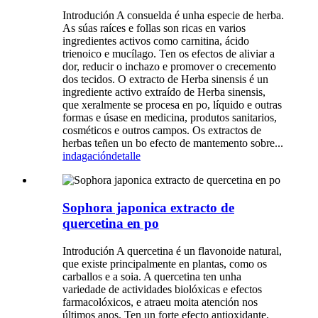
Introdución A consuelda é unha especie de herba.
As súas raíces e follas son ricas en varios
ingredientes activos como carnitina, ácido
trienoico e mucílago. Ten os efectos de aliviar a
dor, reducir o inchazo e promover o crecemento
dos tecidos. O extracto de Herba sinensis é un
ingrediente activo extraído de Herba sinensis,
que xeralmente se procesa en po, líquido e outras
formas e úsase en medicina, produtos sanitarios,
cosméticos e outros campos. Os extractos de
herbas teñen un bo efecto de mantemento sobre...
indagación
detalle
Sophora japonica extracto de
quercetina en po
Introdución A quercetina é un flavonoide natural,
que existe principalmente en plantas, como os
carballos e a soia. A quercetina ten unha
variedade de actividades biolóxicas e efectos
farmacolóxicos, e atraeu moita atención nos
últimos anos. Ten un forte efecto antioxidante,