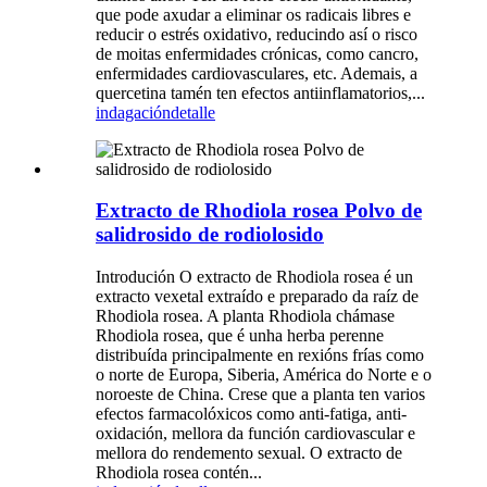
que pode axudar a eliminar os radicais libres e
reducir o estrés oxidativo, reducindo así o risco
de moitas enfermidades crónicas, como cancro,
enfermidades cardiovasculares, etc. Ademais, a
quercetina tamén ten efectos antiinflamatorios,...
indagación
detalle
Extracto de Rhodiola rosea Polvo de
salidrosido de rodiolosido
Introdución O extracto de Rhodiola rosea é un
extracto vexetal extraído e preparado da raíz de
Rhodiola rosea. A planta Rhodiola chámase
Rhodiola rosea, que é unha herba perenne
distribuída principalmente en rexións frías como
o norte de Europa, Siberia, América do Norte e o
noroeste de China. Crese que a planta ten varios
efectos farmacolóxicos como anti-fatiga, anti-
oxidación, mellora da función cardiovascular e
mellora do rendemento sexual. O extracto de
Rhodiola rosea contén...