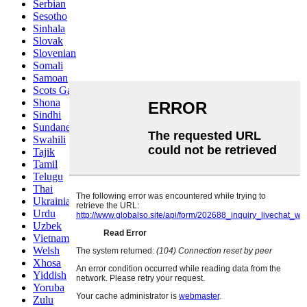
Serbian
Sesotho
Sinhala
Slovak
Slovenian
Somali
Samoan
Scots Gaelic
Shona
Sindhi
Sundanese
Swahili
Tajik
Tamil
Telugu
Thai
Ukrainian
Urdu
Uzbek
Vietnamese
Welsh
Xhosa
Yiddish
Yoruba
Zulu